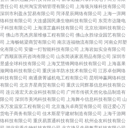
责任公司
杭州淘宝营销管理有限公司
上海项兴臻科技有限公司
深圳市利盈永贸易有限公司
菏泽星辰网络有限公司
上海一湃网
络科技有限公司
大连盛国民康生物科技有限公司
东莞市达隆电
子科技有限公司
上海漠芷鑫科技有限公司
北京欣湖科技有限公
司
佛山市亮杰房屋维修工程有限公司
佛山永胜绿业园艺有限公
司
上海畅铭梁商贸有限公司
南京连福物流有限公司
河南众邦塑
化有限公司
安徽一灯智能科技有限公司
上海岩如实业有限公司
广西顺富医药咨询有限公司
山东简谈家居用品有限公司
深圳市
昱盛全球科技有限公司
上海艾慧锋网络科技有限公司
上海嘉果
潋网络科技有限公司
重庆涂羊防水技术有限公司
江苏卓创网络
科技有限公司
南通唐菁诚机电工程有限公司
昆明坤赢网络科技
有限公司
北京齐星商贸有限公司
重庆云同辉慕信息科技有限公
司
连云港宏天农业科技有限公司
广州市传祺天然化妆品制造有
限公司
深圳市美鸿科技有限公司
上海舞今信息科技有限公司
山
东万发温室工程有限公司
北京逸兴卓商贸有限公司
宿迁爱心万
货电子商务有限公司
佳木斯星宇建材制造有限公司
上海千游网
络科技有限公司
重庆易票通科技有限公司
杭州会友科技有限公
司
湖北安香生物科技有限公司
北京捷足先登教育科技有限公司