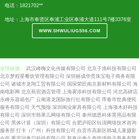
电话：1821702**
地址：上海市奉贤区奉浦工业区奉浦大道111号7楼3376室
WWW.SHWULIUGS56.COM
友情链接：
武汉峰嗨文化传媒有限公司
北京子渔科技有限公司
北京梦程星餐饮管理有限公司
深圳丽成华贵珠宝电子商务有限
公司
诸城市龙翔工贸有限公司
国琛荣匠南京新材料有限公司
海
南电影网
北京苑宿酒店管理
上海雾添科技有限公司
河北高碑店
永峰乐器箱包厂
云南港龙国际旅行社有限公司
珲春市世典便民
服务有限公司
天气预报
深圳闽业家具有限公司
上海项木好科技
有限公司
深圳市韩果儿网络有限公司
泰州德恩科体育用品有限
公司
黑体计算（深圳）有限公司
合肥庐阳区钰清网络技术咨询
服务部
打卡（广州）科技有限公司
自贡市高新区韩城儿童摄影
会所
重庆冠鑫贝科技有限公司
新泰远鑫久泰跨境电子商务有限